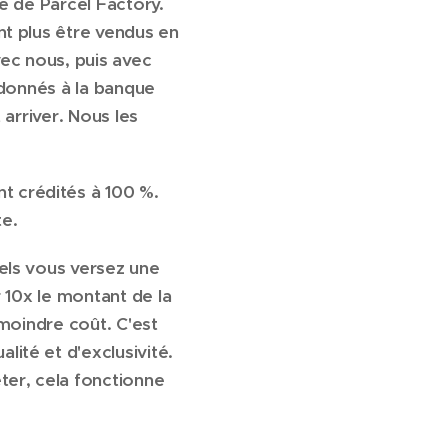
ne de Parcel Factory.
nt plus être vendus en
ec nous, puis avec
e donnés à la banque
 arriver. Nous les
t crédités à 100 %.
e.
uels vous versez une
r 10x le montant de la
 moindre coût. C'est
ité et d'exclusivité.
ter, cela fonctionne