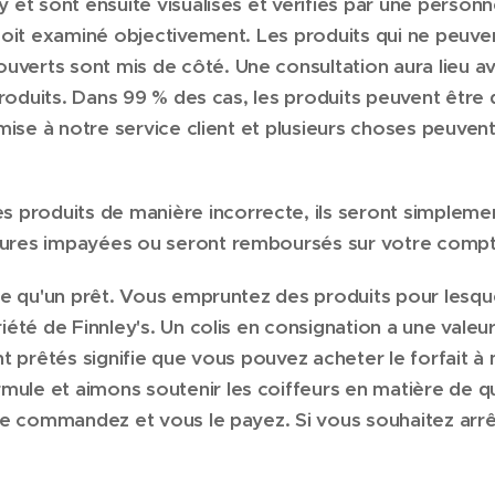
y et sont ensuite visualisés et vérifiés par une person
 soit examiné objectivement. Les produits qui ne peuve
verts sont mis de côté. Une consultation aura lieu av
s produits. Dans 99 % des cas, les produits peuvent êtr
smise à notre service client et plusieurs choses peuvent
produits de manière incorrecte, ils seront simplemen
ctures impayées ou seront remboursés sur votre compt
utre qu'un prêt. Vous empruntez des produits pour lesq
iété de Finnley's. Un colis en consignation a une valeu
ent prêtés signifie que vous pouvez acheter le forfait à
ule et aimons soutenir les coiffeurs en matière de qual
s le commandez et vous le payez. Si vous souhaitez arrê