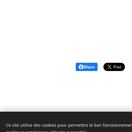
Share
Ce site utilise des cookies pour permettre le bon fonctionnement,
Finnley's Haircosmetics