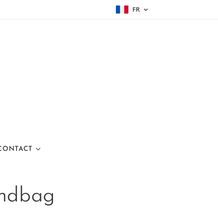
FR
 CONTACT
andbag