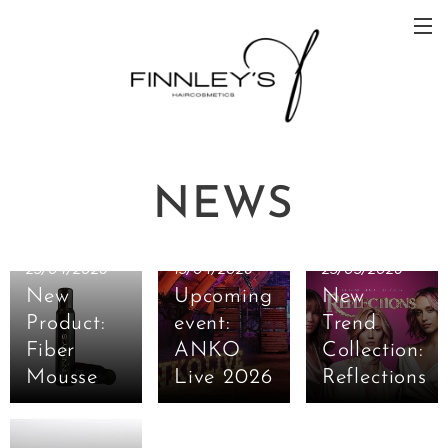
NEWS
23/04/2026
13/04/2026
23/03/2026
New
Upcoming
New
Product:
event:
Trend
Fiber
ANKO
Collection:
Mousse
Live 2026
Reflections