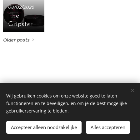
08/02/2026
The
Gripster
Older posts
Wij gebruiken cookies om onze website goed te laten
Finnley's Haircosmetics
functioneren en te beveiligen, en om je de best mogelijke
For the diversity of hair...
Cookies
gebruikerservaring te bieden.
Languages
Accepteer alleen noodzakelijke
Alles accepteren
Nederlands
English
Deutsch
Français