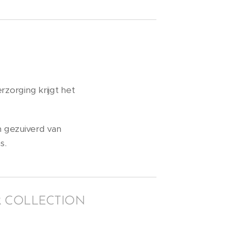
erzorging krijgt het
en gezuiverd van
s.
R COLLECTION