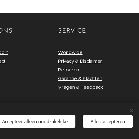
ONS
SERVICE
port
Worldwide
act
Privacy & Disclaimer
s
Retouren
Garantie & Klachten
Vragen & Feedback
Accepteer alleen noodzakelijke
Alles accepteren
Talen
Nederlands
English
Deutsch
Français