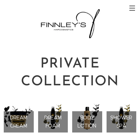
PRIVATE
COLLECTION
DREAM
DREAM
BODY
SHOWER
CREAM
FOAM
LOTION
SPA